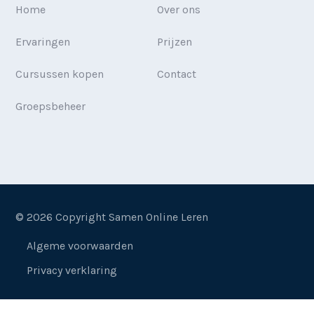
Home
Over ons
Ervaringen
Prijzen
Cursussen kopen
Contact
Groepsbeheer
© 2026 Copyright Samen Online Leren
Algeme voorwaarden
Privacy verklaring