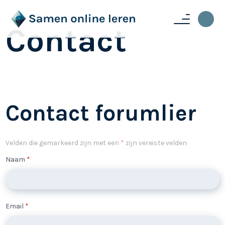
Contact
Contact forumlier
Velden die gemarkeerd zijn met een
*
zijn vereiste velden
Naam
*
Email
*