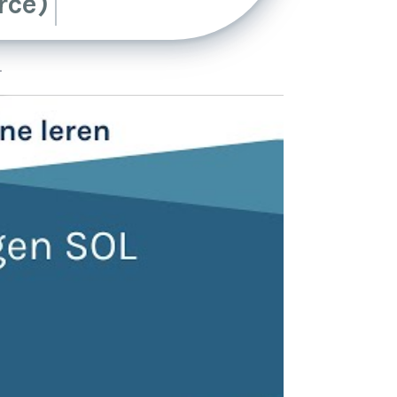
ce)
.