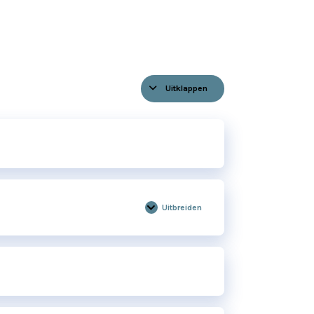
Uitklappen
Hoofdstukken
Uitbreiden
Training
Aanmaken