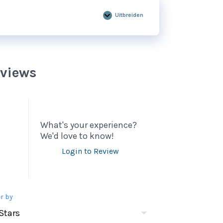
Uitbreiden
Gebruikers
Toevoegen
Aan
Training
eviews
What's your experience?
We'd love to know!
Login to Review
er by