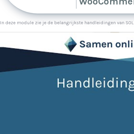
WooCommer
In deze module zie je de belangrijkste handleidingen van SOL