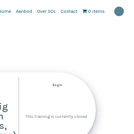
Home
Aanbod
Over SOL
Contact
0 items
Begin
n
ig
n
This training is currently closed
s,