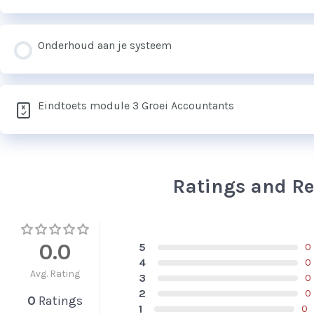
Onderhoud aan je systeem
Eindtoets module 3 Groei Accountants
Ratings and R
0.0
5
0
4
0
Avg. Rating
3
0
2
0
0
Ratings
1
0