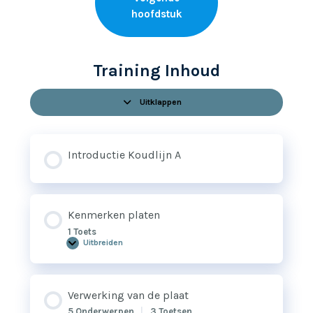
hoofdstuk
Training Inhoud
Uitklappen
Hoofdstukken
Introductie Koudlijn A
Kenmerken platen
1 Toets
Uitbreiden
Kenmerken
platen
Verwerking van de plaat
5 Onderwerpen
|
3 Toetsen