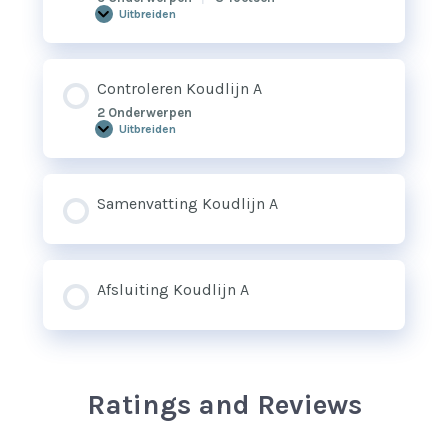
Uitbreiden
Verwerking
van
de
plaat
Controleren Koudlijn A
2 Onderwerpen
Uitbreiden
Controleren
Koudlijn
A
Samenvatting Koudlijn A
Afsluiting Koudlijn A
Ratings and Reviews