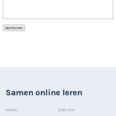
Versturen
A
l
t
e
r
n
a
t
i
v
e
Samen online leren
:
Home
Over ons